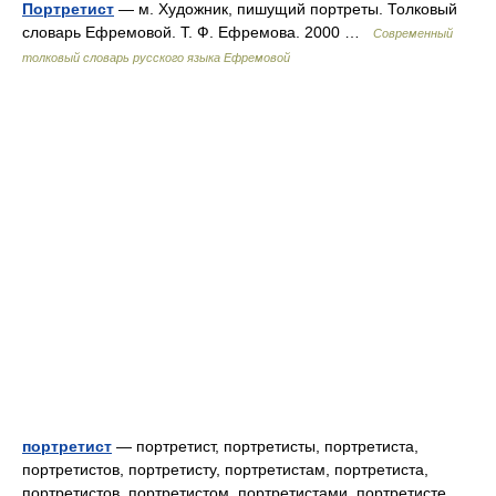
Портретист
— м. Художник, пишущий портреты. Толковый
словарь Ефремовой. Т. Ф. Ефремова. 2000 …
Современный
толковый словарь русского языка Ефремовой
портретист
— портретист, портретисты, портретиста,
портретистов, портретисту, портретистам, портретиста,
портретистов, портретистом, портретистами, портретисте,