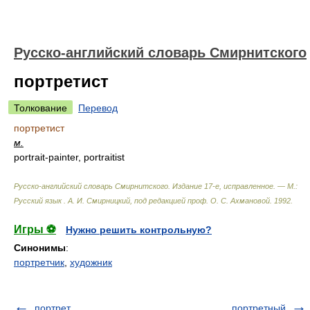
Русско-английский словарь Смирнитского
портретист
Толкование
Перевод
портретист
м.
portrait-painter, portraitist
Русско-английский словарь Смирнитского. Издание 17-е, исправленное. — М.:
Русский язык
.
А. И. Смирницкий, под редакцией проф. О. С. Ахмановой
.
1992
.
Игры ⚽
Нужно решить контрольную?
Синонимы
:
портретчик
,
художник
портрет
портретный